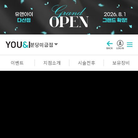
분당미금점
SEOUL
이벤트
지점소개
시술전후
보유장비
강남점
선릉점
잠실점
왕십리점
명동점
홍대신촌점
영등포점
마곡점
건대점
구로점
여의도점
천호점
목동점
창동점
GYEONGGI / INCHEON