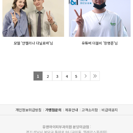
모델 '안젤리나 다닐로바'님
유튜버 더블비 '장명준'님
1
2
3
4
5
개인정보취급방침
가맹점문의
제휴안내
고객소리함
비급여공지
유앤아이피부과의원 분당미금점
:
경기 성남시 분당구 돌마로 86 (구미동, 엘레강스프라자)