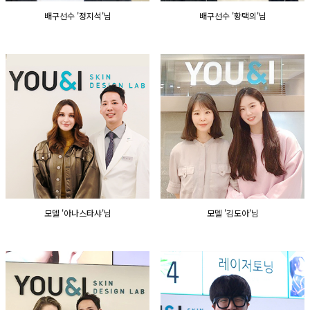
배구선수 '정지석'님
배구선수 '황택의'님
모델 '아나스타샤'님
모델 '김도아'님