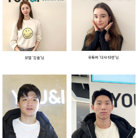
GYEONGSANG-DO
대구점
부산점
창원점
유튜버 '다샤 타란'님
모델 '김솔'님