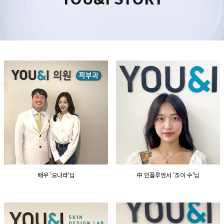
수원점
판교점
광교점
광명점
산본점
부천점
일산점
다산점
김포점
인천검단점
동탄점
평택점
안양점
부평점
안산점
의정부점
시흥배곧점
분당미금점
과천점
하남미사점
화성봉담점
경기광주점
CHUNGCHEONG-DO
천안점
대전점
배우 '오나라'님
中 인플루언서 '조이 수'님
JEOLLA-DO
광주점
목포점