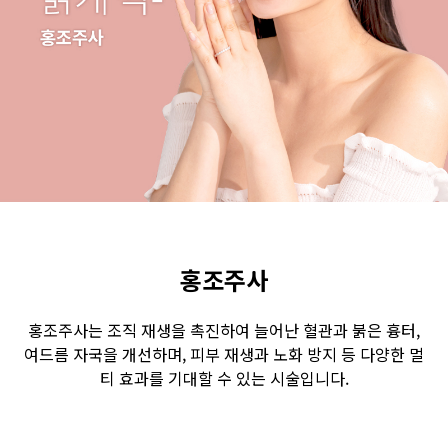
수원점
판교점
광교점
광명점
산본점
부천점
일산점
다산점
김포점
인천검단점
동탄점
평택점
안양점
부평점
안산점
의정부점
시흥배곧점
분당미금점
과천점
하남미사점
화성봉담점
경기광주점
홍조주사
CHUNGCHEONG-DO
홍조주사는 조직 재생을 촉진하여 늘어난 혈관과 붉은 흉터,
천안점
대전점
여드름 자국을 개선하며, 피부 재생과 노화 방지 등 다양한 멀
티 효과를 기대할 수 있는 시술입니다.
JEOLLA-DO
광주점
목포점