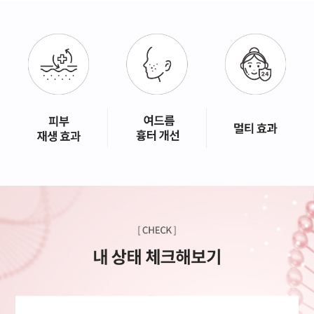
GYEONGSANG-DO
대구점
부산점
창원점