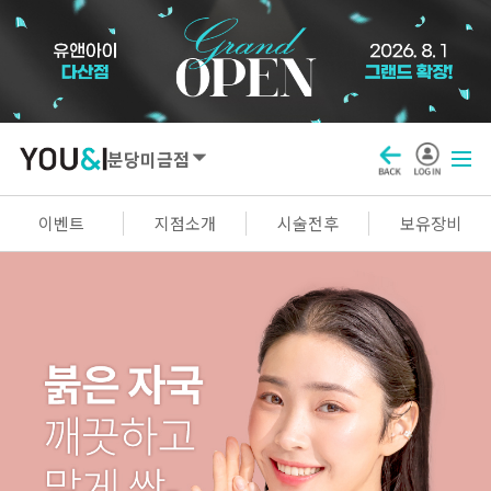
분당미금점
SEOUL
이벤트
지점소개
시술전후
보유장비
강남점
선릉점
잠실점
왕십리점
명동점
홍대신촌점
영등포점
마곡점
건대점
구로점
여의도점
천호점
목동점
창동점
GYEONGGI / INCHEON