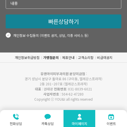
빠른상담하기
개인정보 수집동의 (이벤트 공지, 상담, 각종 서비스 등)
개인정보취급방침
가맹점문의
제휴안내
고객소리함
비급여공지
유앤아이피부과의원 분당미금점
:
경기 성남시 분당구 돌마로 86 (구미동, 엘레강스프라자)
2동 201~207호 (엘레강스프라자)
대표
: 권태광
전화번호
: 031-8039-6021
사업자번호
: 504-62-47280
Copyright ⓒ YOU&I all rights reserved
전화상담
카톡상담
마이페이지
이벤트