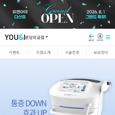
분당미금점
SEOUL
이벤트
지점소개
시술전후
보유장비
강남점
선릉점
잠실점
왕십리점
명동점
홍대신촌점
영등포점
마곡점
건대점
구로점
여의도점
천호점
목동점
창동점
GYEONGGI / INCHEON