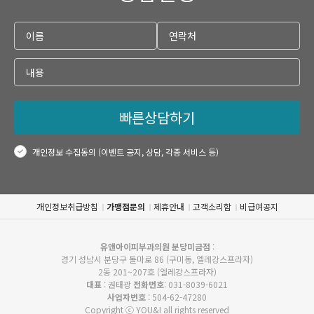
빠른상담하기
개인정보 수집동의 (이벤트 공지, 상담, 각종 서비스 등)
개인정보취급방침
가맹점문의
제휴안내
고객소리함
비급여공지
유앤아이피부과의원 분당미금점
:
경기 성남시 분당구 돌마로 86 (구미동, 엘레강스프라자)
2동 201~207호 (엘레강스프라자)
대표
: 권태광
전화번호
: 031-8039-6021
사업자번호
: 504-62-47280
Copyright ⓒ YOU&I all rights reserved