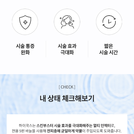
GYEONGSANG-DO
대구점
부산점
창원점