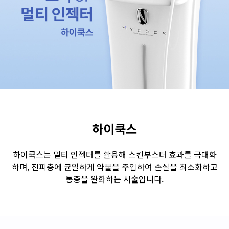
수원점
판교점
광교점
광명점
산본점
부천점
일산점
다산점
김포점
인천검단점
동탄점
평택점
안양점
부평점
안산점
의정부점
시흥배곧점
분당미금점
과천점
하남미사점
화성봉담점
경기광주점
하이쿡스
CHUNGCHEONG-DO
하이쿡스는 멀티 인젝터를 활용해 스킨부스터 효과를 극대화
하며, 진피층에 균일하게 약물을 주입하여 손실을 최소화하고
천안점
대전점
통증을 완화하는 시술입니다.
JEOLLA-DO
광주점
목포점