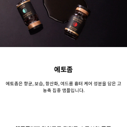
수원점
판교점
광교점
광명점
산본점
부천점
일산점
다산점
김포점
인천검단점
동탄점
평택점
안양점
부평점
안산점
의정부점
시흥배곧점
분당미금점
과천점
하남미사점
화성봉담점
경기광주점
에토좀
CHUNGCHEONG-DO
에토좀은 향균, 보습, 항산화, 여드름 흉터 케어 성분을 담은 고
농축 집중 앰플입니다.
천안점
대전점
JEOLLA-DO
광주점
목포점