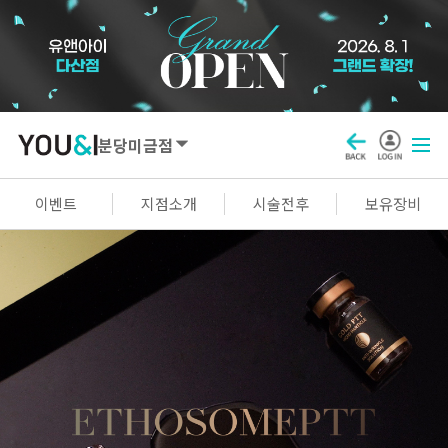
분당미금점
SEOUL
이벤트
지점소개
시술전후
보유장비
강남점
선릉점
잠실점
왕십리점
명동점
홍대신촌점
영등포점
마곡점
건대점
구로점
여의도점
천호점
목동점
창동점
GYEONGGI / INCHEON