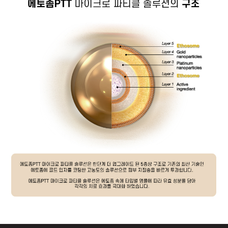
GYEONGSANG-DO
대구점
부산점
창원점