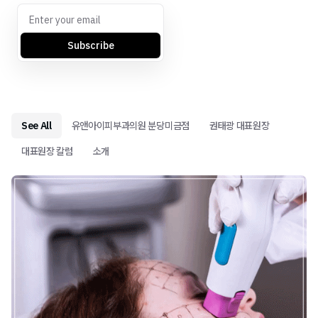
Subscribe
See All
유앤아이피부과의원 분당미금점
권태광 대표원장
대표원장 칼럼
소개