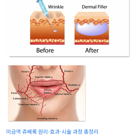
미금역 쥬베룩 원리·효과·시술 과정 총정리