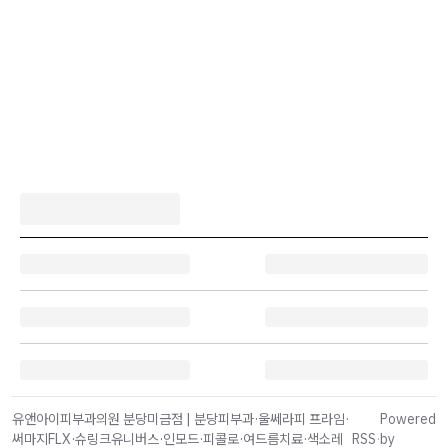
유앤아이피부과의원 분당미금점 | 분당피부과·울쎄라피 프라임·
Powered
써마지FLX·슈링크유니버스·인모드·피콜로·여드름치료·색소레
RSS
·
by