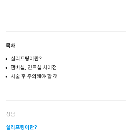
목차
실리프팅이란?
잼버실, 민트실 차이점
시술 후 주의해야 할 것
성남
실리프팅이란?