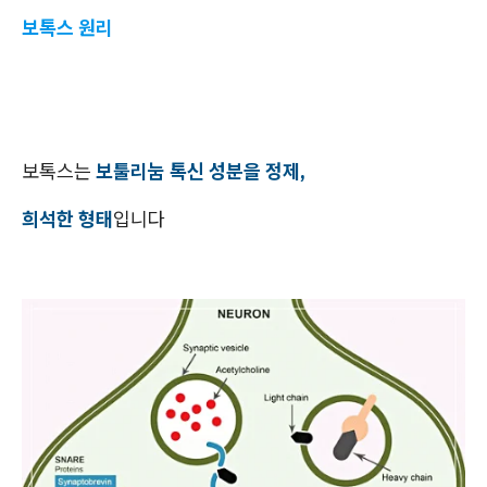
보톡스 원리
보톡스는
보툴리눔 톡신 성분을 정제,
희석한 형태
입니다