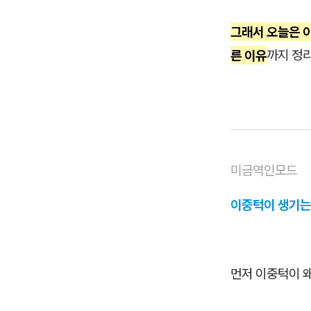
그래서 오늘은 이
른 이유
까지 정
미금역인모드
이중턱이 생기는
먼저 이중턱이 