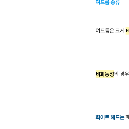
여드름 종류
여드름은 크게
비화농성
의 경우
화이트 헤드는