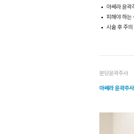
아쎄라 윤곽
피해야 하는
시술 후 주의
분당윤곽주사
아쎄라 윤곽주