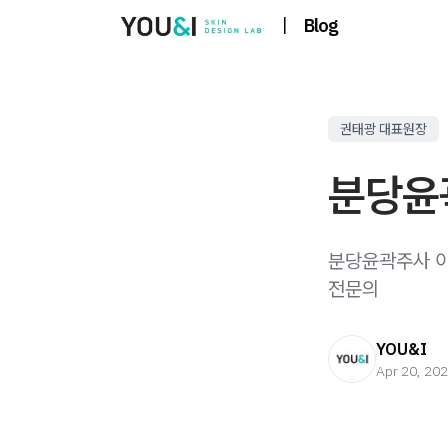
|
Blog
권태광 대표원장
분당윤
분당윤곽주사 이
전문의
YOU&I
Apr 20, 20