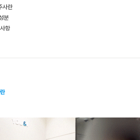
주사란
 성분
 사항
사란