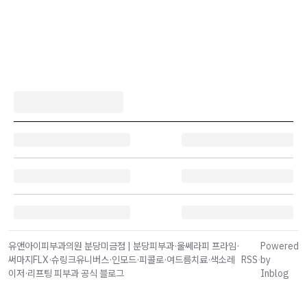
유앤아이피부과의원 분당미금점 | 분당피부과·울쎄라피 프라임·
Powered
써마지FLX·슈링크유니버스·인모드·피콜로·여드름치료·색소레
RSS
·
by
이저·리프팅 피부과 공식 블로그
Inblog